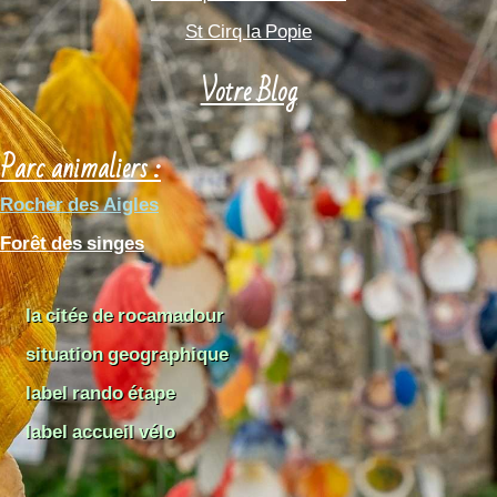
St Cirq la Popie
Votre Blog
Parc animaliers :
Rocher des Aigles
Forêt des singes
la citée de rocamadour
situation geographique
label rando étape
label accueil vélo