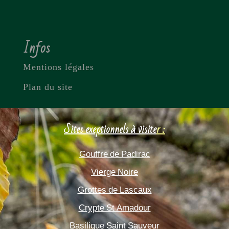
Infos
Mentions légales
Plan du site
Sites exeptionnels à visite
r :
Gouffre de Padirac
Vierge Noire
Grottes de Lascaux
Crypte St Amadour
Basilique Saint Sauveur