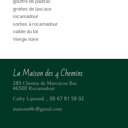
gouffre de padirac
grottes de lascaux
rocamadour
sorties à rocamadour
vallée du lot
Vierge noire
La Maison des 4 Chemins
285 Chemin de Marcayou Bas
46500 Rocamadour
Cathy Liprandi _ 06 67 81 58 02
maisond4c@gmail.com