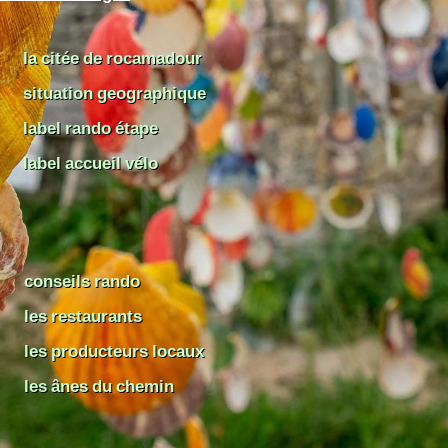
la citée de rocamadour
situation geographique
label rando étape
label accueil vélo
conseils rando
les restaurants
les producteurs locaux
les ânes du chemin