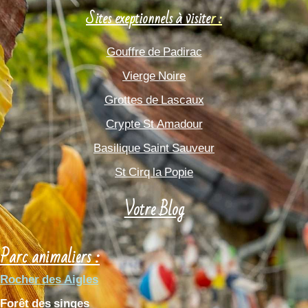
Sites exeptionnels à visite
r :
Gouffre de Padirac
Vierge Noire
Grottes de Lascaux
Crypte St Amadour
Basilique Saint Sauveur
St Cirq la Popie
Votre Blog
Parc animaliers :
Rocher des Aigles
Forêt des singes