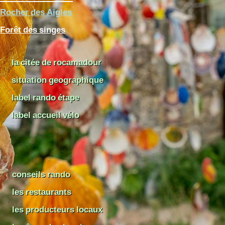
Rocher des Aigles
Forêt des singes
la citée de rocamadour
situation geographique
label rando étape
label accueil vélo
conseils rando
les restaurants
les producteurs locaux