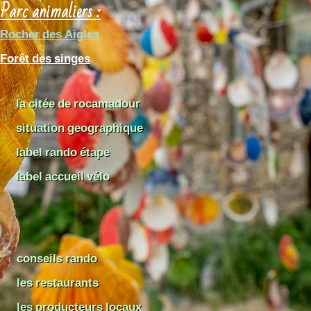
Parc animaliers :
Rocher des Aigles
Forêt des singes
la citée de rocamadour
situation geographique
label rando étape
label accueil vélo
conseils rando
les restaurants
les producteurs locaux