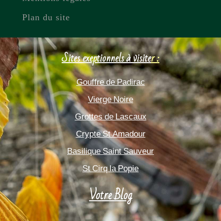
Plan du site
Sites exeptionnels à visite
r :
Gouffre de Padirac
Vierge Noire
Grottes de Lascaux
Crypte St Amadour
Basilique Saint Sauveur
St Cirq la Popie
Votre Blog