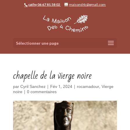
cathy 06 67 81 58 02
maisond4c@gmail.com
Sélectionner une page
chapelle de la vierge noire
par
Cyril Sanchez
|
Fév 1, 2024
|
rocamadour
,
Vierge
noire
|
0 commentaires